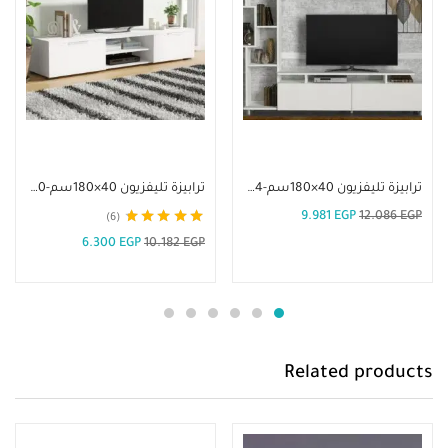
إضافة إلى السلة
إضافة إلى السلة
ترابيزة تليفزيون 40×180سم-TLV 14
ترابيزة تليفزيون 40×180سم-TLV 20
9.981
EGP
12.086
EGP
6
تم التقييم
4.67
6.300
EGP
10.182
EGP
من 5
Related products