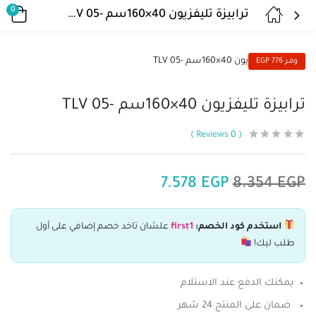
0
ترابيزة تليفزيون 40×160سم -TLV 05
وفــر 776 EGP
ترابيزة تليفزيون 40×160سم -TLV 05
Reviews
0
7.578
EGP
8.354
EGP
استخدم كود الخصم:
first1
علشان تاخد خصم إضافي على أول
طلب ليك!
يمكنك الدفع عند الاستلام
ضمان على المنتج 24 شهر