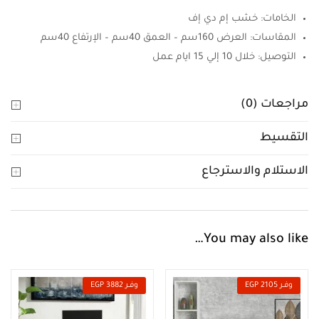
الخامات: خشب إم دي إف
المقاسات: العرض 160سم – العمق 40سم – الإرتفاع 40سم
التوصيل: خلال 10 إلي 15 ايام عمل
مراجعات (0)
التقسيط
الاستلام والاسترجاع
You may also like…
وفــر 2105 EGP
وفــر 3882 EGP