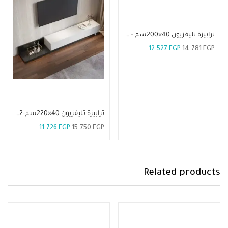
إضافة إلى السلة
ترابيزة تليفزيون 40×200سم – TLV 21
12.527
EGP
14.781
EGP
إضافة إلى السلة
ترابيزة تليفزيون 40×220سم-TLV 52
11.726
EGP
15.750
EGP
Related products