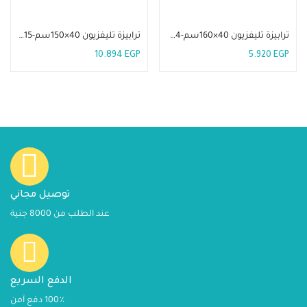
إضافة إلى السلة
إضافة إلى السلة
ترابيزة تليفزيون 40×160سم-TLV 34
ترابيزة تليفزيون 40×150سم-TLV 15
10.894
EGP
5.920
EGP
توصيل مجاني
عند الطلب من 8000 جنية
الدفع السريع
100٪ دفع آمن