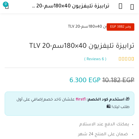
0
ترابيزة تليفزيون 40×180سم-TLV 20
وفــر 3882 EGP
ترابيزة تليفزيون 40×180سم-TLV 20
Reviews
6
6
تم التقييم بـ
4.67
من 5 بناءً
على تقييم
عملاء
6.300
EGP
10.182
EGP
🎁
استخدم كود الخصم:
first1
علشان تاخد خصم إضافي على أول
طلب ليك! 🛍️
يمكنك الدفع عند الاستلام
ضمان على المنتج 24 شهر