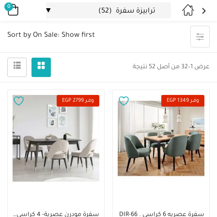
0
Sort by On Sale: Show first
عرض 1–32 من أصل 52 نتيجة
وفــر 1349 EGP
وفــر 2799 EGP
إضافة إلى السلة
إضافة إلى السلة
سفرة عصريه 6 كراسي . DIR-66
سفرة مودرن عصرية- 4 كراسي. DIR-65