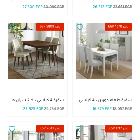
27.300
EGP
30.099
EGP
26.312
EGP
27.661
EGP
وفــر 1678 EGP
وفــر 5809 EGP
إضافة إلى السلة
إضافة إلى السلة
سفرة طعام موردن – 4 كراسي. DIR-46
سفرة 4 كراسي – خشب زان طبيعي- DIR 90
23.925
EGP
29.734
EGP
16.379
EGP
18.057
EGP
وفــر 1717 EGP
وفــر 2641 EGP