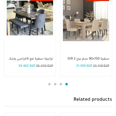
إضافة إلى السلة
إضافة إلى السلة
سفرة 150×90 سم بيج-DIR 2
ترابيزة سفرة مع 4كراسي وبنكيت-DIR 6
33.462
EGP
35.403
EGP
21.593
EGP
23.148
EGP
Related products