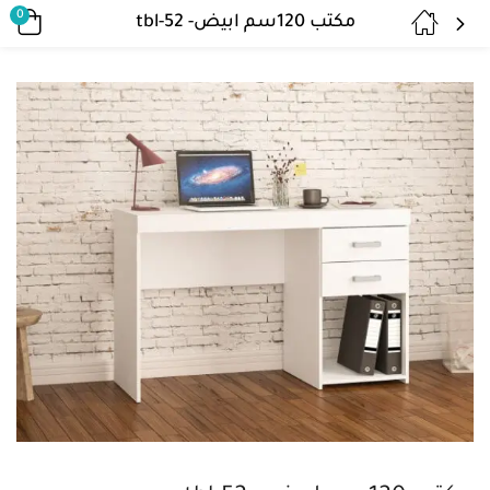
0
مكتب 120سم ابيض- tbl-52