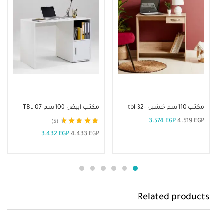
إضافة إلى السلة
إضافة إلى السلة
مكتب 110سم خشبى -tbl-32
مكتب ابيض 100سم-TBL 07
3.574
EGP
4.519
EGP
5
تم التقييم
3.432
EGP
4.433
EGP
4.60
من 5
Related products