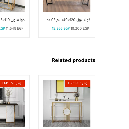
كونسول 120×40سم st-03
كونسول 110×35سم st-02
EGP
11.548
EGP
15.366
EGP
18.200
EGP
Related products
وفــر 1903 EGP
وفــر 5720 EGP