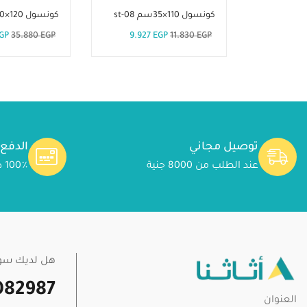
كونسول 110×35سم st-08
كونسول 120×40سم st-21
GP
35.880
EGP
9.927
EGP
11.830
EGP
توصيل مجاني
الدفع
عند الطلب من 8000 جنية
100٪ دفع آمن
هل لديك سؤا
082987
العنوان