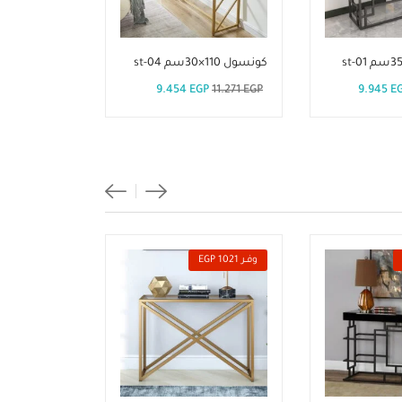
كونسول 110×30سم st-04
كونسول 110×30سم st-06
P
12.675
EGP
9.454
EGP
11.271
EGP
9.945
E
وفــر 1021 EGP
وفــر 1817 EGP