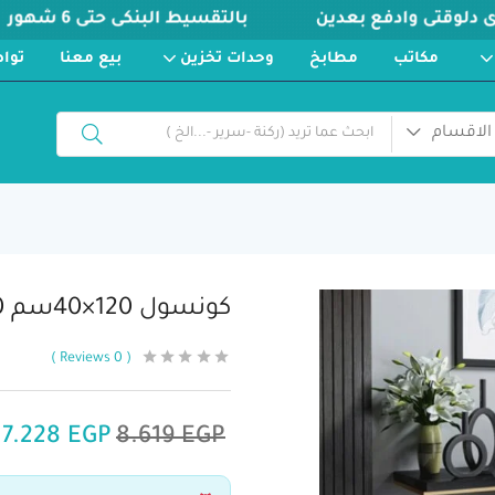
مكاتب
مطابخ
وحدات تخزين
بيع معنا
توا
الاقسام
كونسول 120×40سم st-40
Reviews
0
7.228
EGP
8.619
EGP