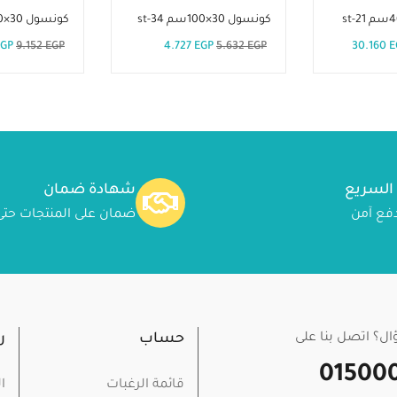
كونسول 30×100سم st-34
كونسول 30×100سم st-25
EGP
9.152
EGP
4.727
EGP
5.632
EGP
30.160
E
 السريع
شهادة ضمان
ضمان على المنتجات حتى 24شه
ل؟ اتصل بنا على
حساب
ر
01500
قائمة الرغبات
ا