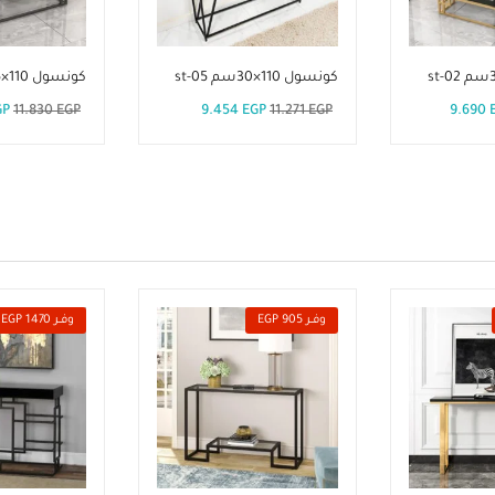
كونسول 110×30سم st-05
كونسول 110×35سم st-01
GP
11.830
EGP
9.454
EGP
11.271
EGP
9.690
وفــر 905 EGP
وفــر 1470 EGP