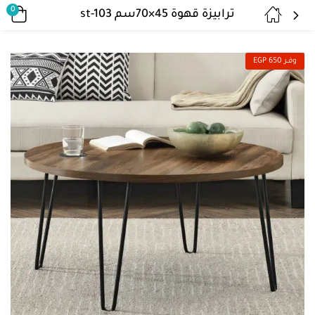
0
ترابيزة قهوة 45×70سم st-103
وفــر 650 EGP