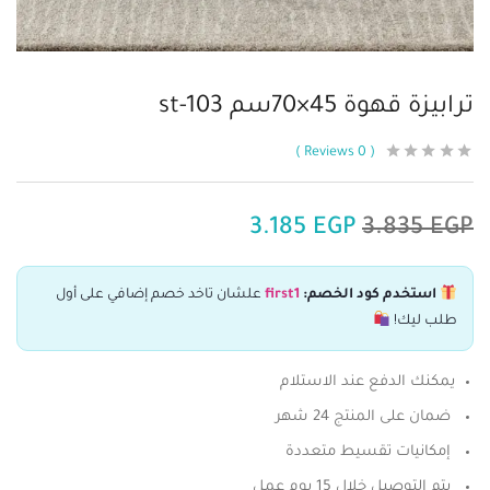
ترابيزة قهوة 45×70سم st-103
Reviews
0
3.185
EGP
3.835
EGP
استخدم كود الخصم:
first1
علشان تاخد خصم إضافي على أول
طلب ليك!
يمكنك الدفع عند الاستلام
ضمان على المنتج 24 شهر
إمكانيات تقسيط متعددة
يتم التوصيل خلال 15 يوم عمل