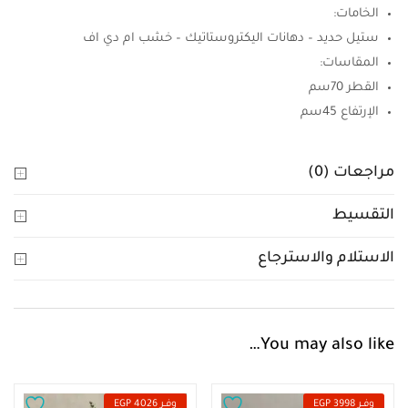
الخامات:
ستيل حديد – دهانات اليكتروستاتيك – خشب ام دي اف
المقاسات:
القطر 70سم
الإرتفاع 45سم
مراجعات (0)
التقسيط
الاستلام والاسترجاع
You may also like…
وفــر 3998 EGP
وفــر 4026 EGP