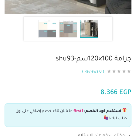
جزامة 100×120سم-shu93
Reviews
0
8.366
EGP
استخدم كود الخصم:
first1
علشان تاخد خصم إضافي على أول
طلب ليك!
يمكنك الدفع عند الاستلام