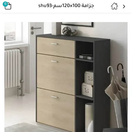
0
جزامة 100×120سم-shu93