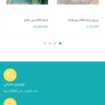
إضافة إلى السلة
إضافة إلى السلة
تربيزة ركنة 100سم-stv4
كنبة 180سم -sof2
18.590
EGP
5.113
EGP
توصيل مجاني
عند الطلب من 8000 جنية