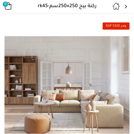
0
ركنة بيج 250×250سم-rk45
وفــر 5320 EGP