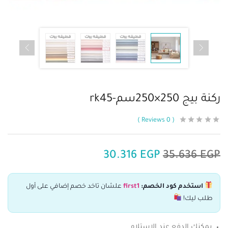
ركنة بيج 250×250سم-rk45
Reviews
0
30.316
EGP
35.636
EGP
استخدم كود الخصم:
first1
علشان تاخد خصم إضافي على أول
طلب ليك!
يمكنك الدفع عند الاستلام