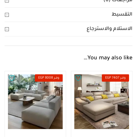
مراجعات (0)
التقسيط
الاستلام والاسترجاع
You may also like…
وفــر 7407 EGP
وفــر 8008 EGP