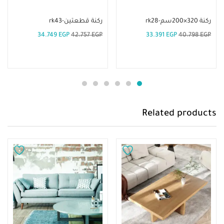
إضافة إلى السلة
إضافة إلى السلة
ركنة 320×200سم-rk28
ركنة قطعتين-rk43
34.749
EGP
42.757
EGP
33.391
EGP
40.798
EGP
Related products