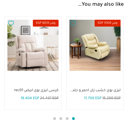
You may also like…
وفــر 3500 EGP
وفــر 6033 EGP
إضافة إلى السلة
إضافة إلى السلة
ليزى بوى خشب زان احمر و جلد مقلوب مستورد. rec-07
كرسى ليزى بوى ابيض rec01
18.404
EGP
24.437
EGP
11.700
EGP
15.200
EGP