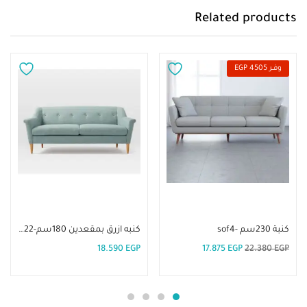
Related products
وفــر 4505 EGP
إضافة إلى السلة
إضافة إلى السلة
كنبة 230سم -sof4
كنبه ازرق بمقعدين 180سم-DVR 22
18.590
EGP
17.875
EGP
22.380
EGP