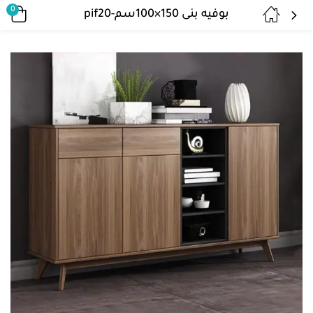
0
بوفيه بنى 150×100سم-pif20