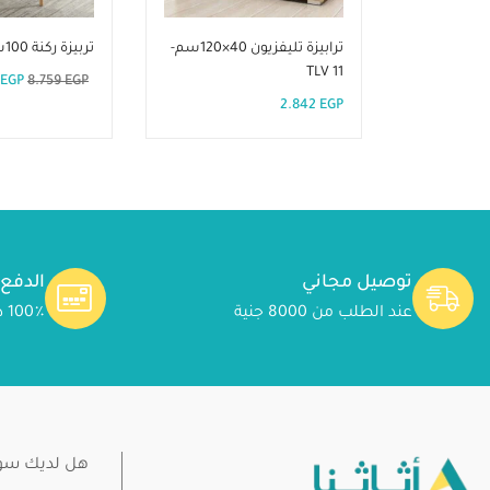
ترابيزة تليفزيون 40×120سم-
تربيزة ركنة 100سم-stv2
TLV 11
EGP
8.759
EGP
2.842
EGP
توصيل مجاني
الدفع
عند الطلب من 8000 جنية
100٪ دفع آمن
هل لديك سؤا