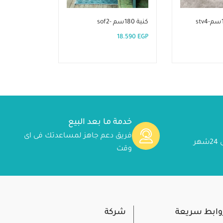
كنبة 180سم -sof2
كنبه بيج 180سم-DVR 06
17.661
EGP
18.590
EGP
خدمة ما بعد البيع
فريق دعم جاهز لمساعدتك فى اى
ر
وقت
وابط سريعة
شركة