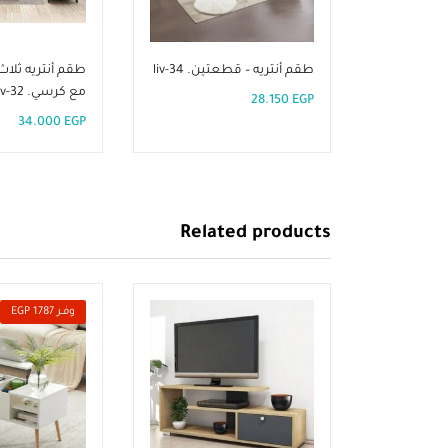
طقم أنتريه – قطعتين. liv-34
مع كرسي. liv-32
28.150
EGP
34.000
EGP
Related products
وفــر 1787 EGP