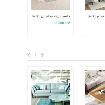
طقم أنتريه – قطعتين. liv-36
طقم أنتريه 
3قطع. liv-31
30.000
EGP
38.150
EGP