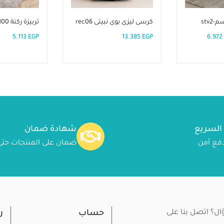
كرسى ليزى بوى نبيتى rec06
تربيزة ركنة 100سم-stv4
5.113
EGP
13.385
EGP
6.972
 السريع
شهادة ضمان
ضمان على المنتجات حتى 24شه
ل؟ اتصل بنا على
حساب
ر