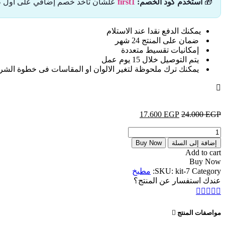
🎁
استخدم كود الخصم:
first1
علشان تاخد خصم إضافي على أول طل
17.600 EGP.
24.000 EGP.
يمكنك الدفع نقدا عند الاستلام
ضمان على المنتج 24 شهر
إمكانيات تقسيط متعددة
يتم التوصيل خلال 15 يوم عمل
يمكنك ترك ملحوظة لتغير الالوان او المقاسات فى خطوة الشرا
EGP
24.000
EGP
السعر
17.600
السعر
الأصلي
الحالي
كمية
هو:
هو:
مطبخ
17.600 EGP.
24.000 EGP.
إضافة إلى السلة
Buy Now
كونتر
Add to cart
خشبي
Buy Now
فاتح
Category:
kit-7
SKU:
مطبخ
وابيض
عندك استفسار عن المنتج؟
160سم
.
kit-
مواصفات المنتج
7