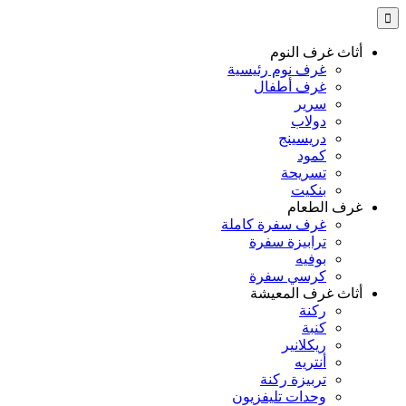
أثاث غرف النوم
غرف نوم رئيسية
غرف أطفال
سرير
دولاب
دريسينج
كمود
تسريحة
بنكيت
غرف الطعام
غرف سفرة كاملة
ترابيزة سفرة
بوفيه
كرسي سفرة
أثاث غرف المعيشة
ركنة
كنبة
ريكلانير
أنتريه
تربيزة ركنة
وحدات تليفزيون