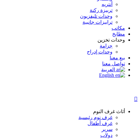
أنتريه
تربيزة ركنة
وحدات تليفزيون
ترابيزات جانبية
مكاتب
مطابخ
وحدات تخزين
جزامة
وحدات إدراج
بيع معنا
تواصل معنا
العربية
English
أثاث غرف النوم
غرف نوم رئيسية
غرف أطفال
سرير
دولاب