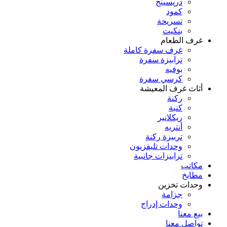
دريسينج
كمود
تسريحة
بنكيت
غرف الطعام
غرف سفرة كاملة
ترابيزة سفرة
بوفيه
كرسي سفرة
أثاث غرف المعيشة
ركنة
كنبة
ريكلانير
أنتريه
تربيزة ركنة
وحدات تليفزيون
ترابيزات جانبية
مكاتب
مطابخ
وحدات تخزين
جزامة
وحدات إدراج
بيع معنا
تواصل معنا