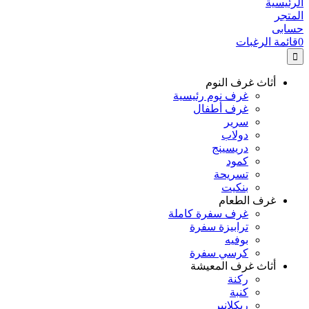
الرئيسية
المتجر
حسابى
0
قائمة الرغبات
أثاث غرف النوم
غرف نوم رئيسية
غرف أطفال
سرير
دولاب
دريسينج
كمود
تسريحة
بنكيت
غرف الطعام
غرف سفرة كاملة
ترابيزة سفرة
بوفيه
كرسي سفرة
أثاث غرف المعيشة
ركنة
كنبة
ريكلانير