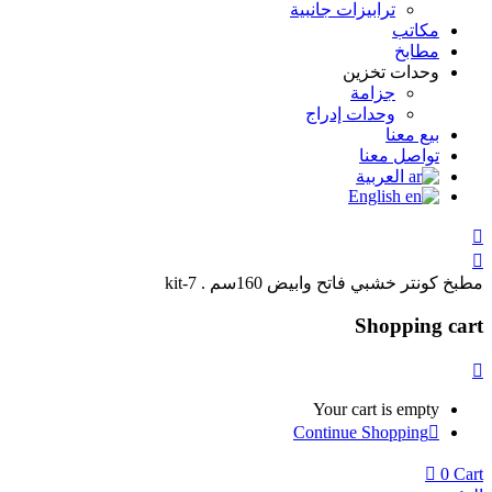
ترابيزات جانبية
مكاتب
مطابخ
وحدات تخزين
جزامة
وحدات إدراج
بيع معنا
تواصل معنا
العربية
English
مطبخ كونتر خشبي فاتح وابيض 160سم . kit-7
Shopping cart
Your cart is empty
Continue Shopping
0
Cart