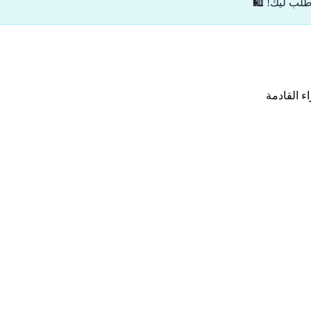
ب ليك! 🛍️
ء القادمة