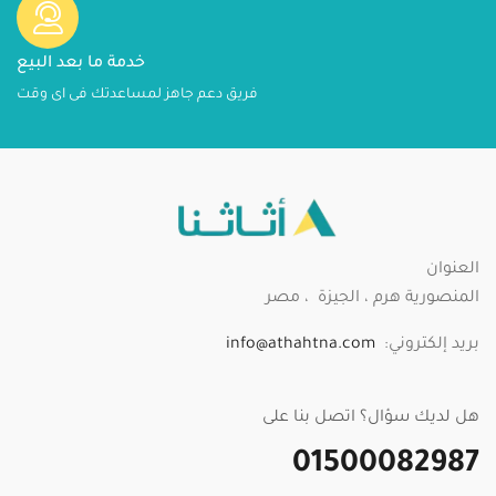
خدمة ما بعد البيع
فريق دعم جاهز لمساعدتك فى اى وقت
العنوان
المنصورية هرم ، الجيزة ، مصر
بريد إلكتروني:
info@athahtna.com
هل لديك سؤال؟ اتصل بنا على
01500082987