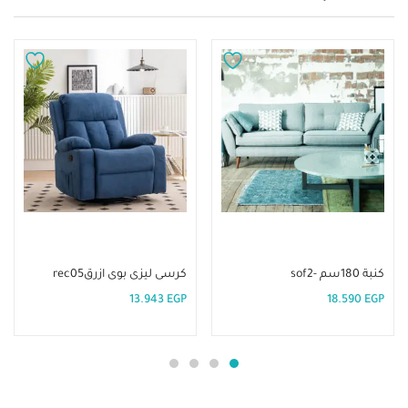
إضافة إلى السلة
إضافة إلى السلة
كنبة 180سم -sof2
كرسى ليزى بوى ازرقrec05
13.943
EGP
18.590
EGP