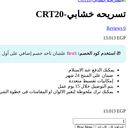
تسريحه خشابي-CRT20
Reviews
0
13.013
EGP
🎁
استخدم كود الخصم:
first1
علشان تاخد خصم إضافي على أول طل
يمكنك الدفع عند الاستلام
ضمان على المنتج 24 شهر
إمكانيات تقسيط متعددة
يتم التوصيل خلال 15 يوم عمل
يمكنك ترك ملحوظة لتغير الالوان او المقاسات فى خطوة الشرا
13.013
EGP
كمية
تسريحه
إضافة إلى السلة
Buy Now