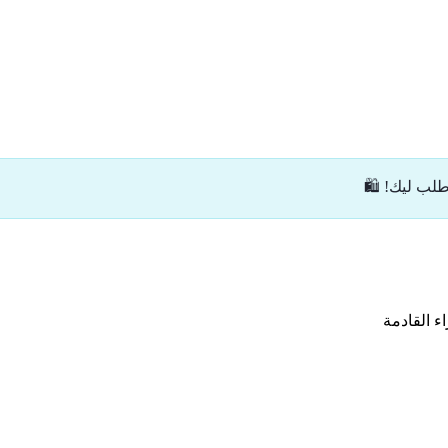
ب ليك! 🛍️
ء القادمة