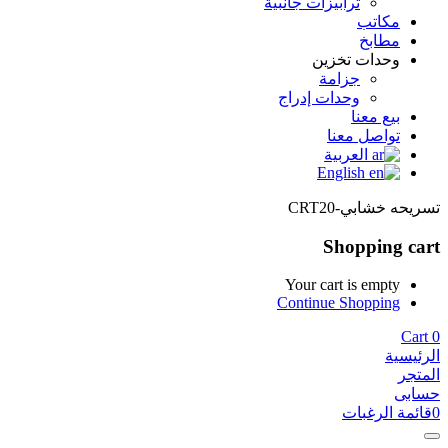
ترابيزات جانبية
مكاتب
مطابخ
وحدات تخزين
جزامة
وحدات إدراج
بيع معنا
تواصل معنا
العربية
English
تسريحه خشابي-CRT20
Shopping cart
Your cart is empty
Continue Shopping
Cart
0
الرئيسية
المتجر
حسابى
0
قائمة الرغبات