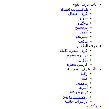
أثاث غرف النوم
غرف نوم رئيسية
غرف أطفال
سرير
دولاب
دريسينج
كمود
تسريحة
بنكيت
غرف الطعام
غرف سفرة كاملة
ترابيزة سفرة
بوفيه
كرسي سفرة
أثاث غرف المعيشة
ركنة
كنبة
ريكلانير
أنتريه
تربيزة ركنة
وحدات تليفزيون
ترابيزات جانبية
مكاتب