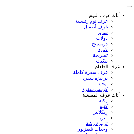
أثاث غرف النوم
غرف نوم رئيسية
غرف أطفال
سرير
دولاب
دريسينج
كمود
تسريحة
بنكيت
غرف الطعام
غرف سفرة كاملة
ترابيزة سفرة
بوفيه
كرسي سفرة
أثاث غرف المعيشة
ركنة
كنبة
ريكلانير
أنتريه
تربيزة ركنة
وحدات تليفزيون