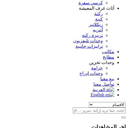
كرسي سفرة
أثاث غرف المعيشة
ركنة
كنبة
ريكلانير
أنتريه
تربيزة ركنة
وحدات تليفزيون
ترابيزات جانبية
مكاتب
مطابخ
وحدات تخزين
جزامة
وحدات إدراج
بيع معنا
تواصل معنا
العربية
English
اخر المشاهدات