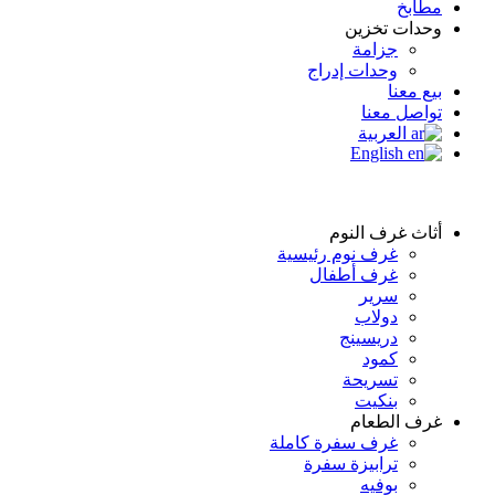
مطابخ
وحدات تخزين
جزامة
وحدات إدراج
بيع معنا
تواصل معنا
العربية
English
أثاث غرف النوم
غرف نوم رئيسية
غرف أطفال
سرير
دولاب
دريسينج
كمود
تسريحة
بنكيت
غرف الطعام
غرف سفرة كاملة
ترابيزة سفرة
بوفيه