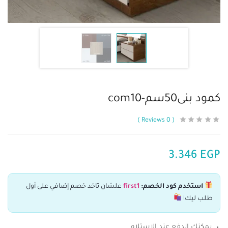
كمود بنى50سم-com10
Reviews
0
3.346
EGP
استخدم كود الخصم:
first1
علشان تاخد خصم إضافي على أول
طلب ليك!
يمكنك الدفع عند الاستلام