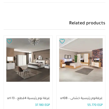
Related products
إضافة إلى السلة
إضافة إلى السلة
غرفةنوم رئيسية خشابى – url08
غرفة نوم رئيسية 4قطع – url-13
37.180
EGP
55.770
EGP