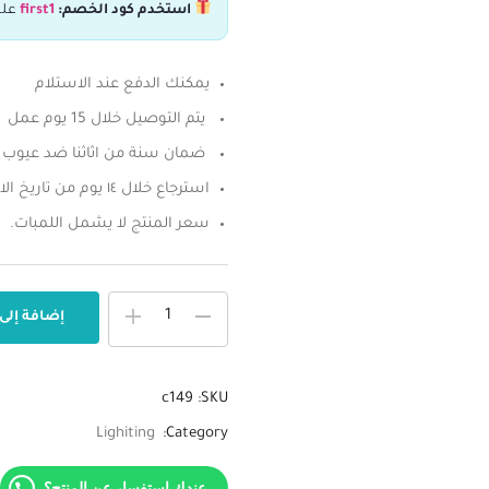
استخدم كود الخصم:
first1
علش
يمكنك الدفع عند الاستلام
يتم التوصيل خلال 15 يوم عمل
ضمان سنة من اثاثنا ضد عيوب ا
استرجاع خلال ١٤ يوم من تاريخ الاستلام.
سعر المنتج لا يشمل اللمبات.
إضافة إلى
c149
SKU:
Lighiting
Category:
عندك استفسار عن المنتج؟