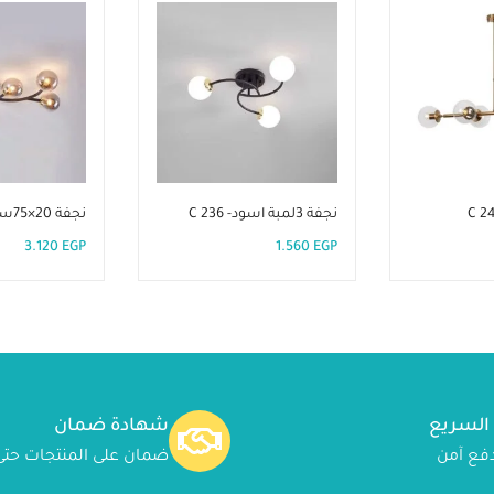
نجفة 3لمبة اسود- C 236
نجفة 20×75سم-C 233
3.120
EGP
1.560
EGP
 السريع
شهادة ضمان
ضمان على المنتجات حتى 24شه