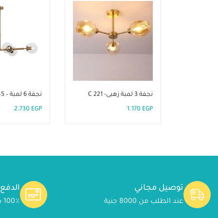
نجفة 3 لمبة زهبى- C 221
نجفة 6 لمبة – C 245
2.730
EGP
1.170
EGP
توصيل مجاني
الدفع
عند الطلب من 8000 جنية
100٪ دفع آمن