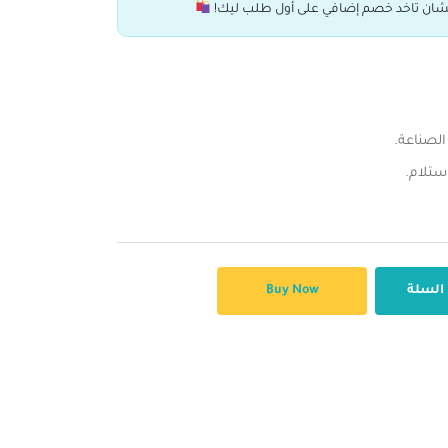
ان تاخد خصم إضافي على أول طلب ليك!
لصناعة.
 السلة
Buy Now