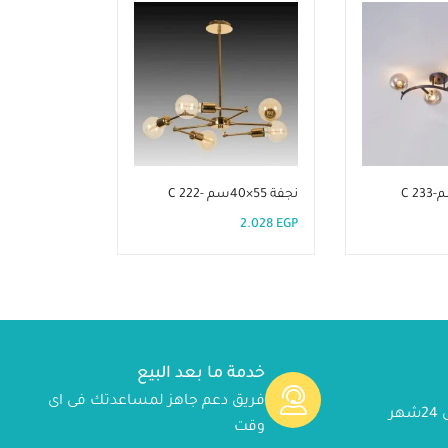
نجفة 55×40سم -C 222
نجفة 55×30سم زهبى- C 225
1.794
EGP
2.028
EGP
خدمة ما بعد البيع
فريق دعم جاهز لمساعدتك فى اى
ر
وقت