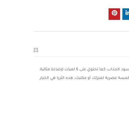
استمتع بإضاءة مميزة مع هذه الثريا المعدنية المعلقة التي تأتي بارتفاع 40 سم وعرض 50 سم. تتميز بتصميمها العصري ولونها الأسود الجذاب، كما تحتوي على 6 لمبات لإضاءة مثالية.
مسة عصرية لمنزلك أو مكتبك، هذه الثريا هي الخيار