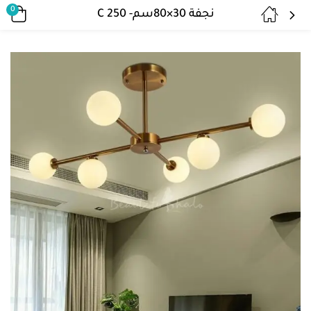
0
نجفة 30×80سم- C 250