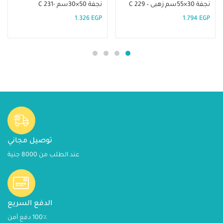
نجفة 30×55سم زهبى – C 229
نجفة 50×30سم -C 231
1.326
EGP
1.794
EGP
توصيل مجاني
عند الطلب من 8000 جنية
الدفع السريع
100٪ دفع آمن