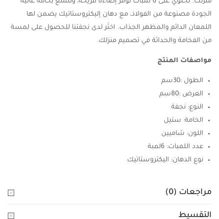
منزلك. تحتوي على 6 لمبات توفر إضاءة مريحة، وتتمتع بخامة عالية
الجودة مصنوعة من الفولاذ، مع دهان إليكتروستاتيك يضمن لها
اللمعان الدائم والمظهر الجذاب. اختَر لدى نجفتنا للحصول على لمسة
من الفخامة والحداثة في تصميم منزلك.
مواصفات المنتج
الطول :30سم
العرض :80سم
النوع: نجفة
الخامة: ستيل
اللون: شامبين
عدد اللمبات: 6لمبة
نوع الدهان: اليكتروستاتيك
مراجعات (0)
التقسيط