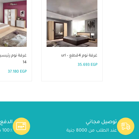
غرفة نوم 4قطع – url
14
35.693
EGP
37.180
EGP
توصيل مجاني
الدفع
عند الطلب من 8000 جنية
100٪ دفع آمن