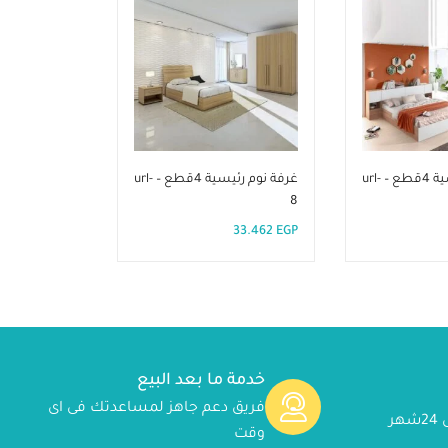
غرفة نوم رئيسية 4قطع – url-
غرفة نوم رئيسية 4قطع – url-
غرفة اطفال 3قطع – url01
8
16.731
EGP
33.462
EGP
خدمة ما بعد البيع
فريق دعم جاهز لمساعدتك فى اى
ر
وقت