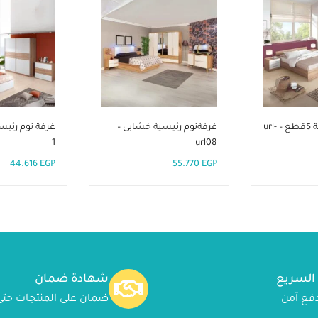
غرفة نوم رئيسية 5قطع – url-
غرفةنوم رئيسية خشابى –
1
url08
44.616
EGP
55.770
EGP
 السريع
شهادة ضمان
ضمان على المنتجات حتى 24شه