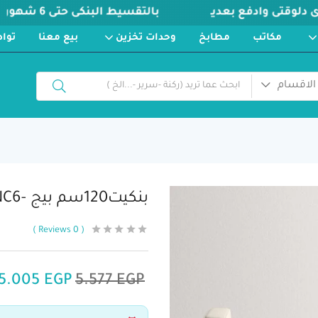
مكاتب
مطابخ
وحدات تخزين
بيع معنا
توا
الاقسام
بنكيت120سم بيج -BNC6
Reviews
0
5.005
EGP
5.577
EGP