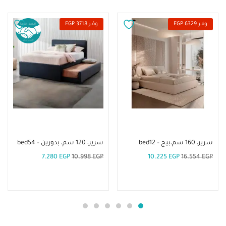
وفــر 6329 EGP
وفــر 3718 EGP
إضافة إلى السلة
إضافة إلى السلة
سرير، 160 سم،بيج – bed12
سرير، 120 سم، بدورين – bed54
7.280
EGP
10.998
EGP
10.225
EGP
16.554
EGP