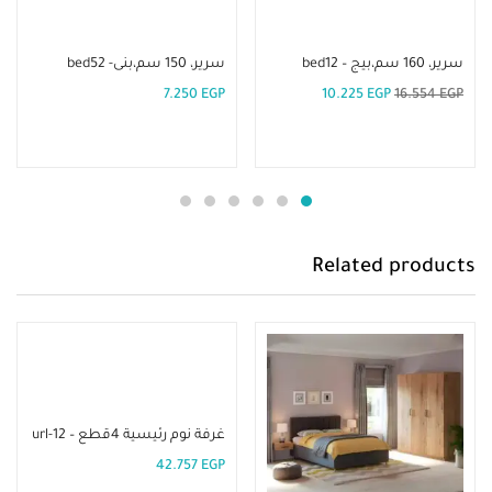
إضافة إلى السلة
إضافة إلى السلة
سرير، 160 سم،بيج – bed12
سرير، 150 سم،بنى- bed52
7.250
EGP
10.225
EGP
16.554
EGP
Related products
إضافة إلى السلة
غرفة نوم رئيسية 4قطع – url-12
42.757
EGP