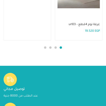
إضافة إلى السلة
غرفة نوم 4قطع – url03
19.520
EGP
توصيل مجاني
عند الطلب من 8000 جنية